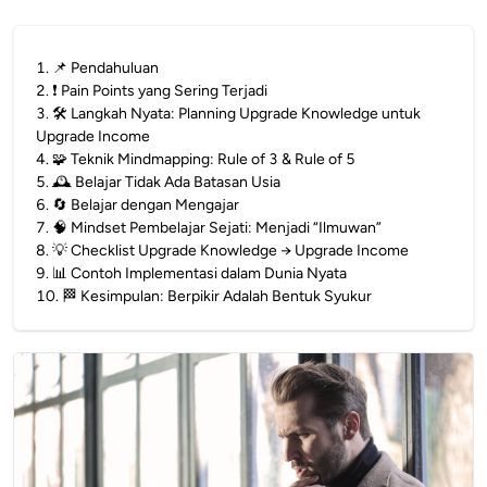
1
.
📌 Pendahuluan
2
.
❗ Pain Points yang Sering Terjadi
3
.
🛠️ Langkah Nyata: Planning Upgrade Knowledge untuk
Upgrade Income
4
.
🧩 Teknik Mindmapping: Rule of 3 & Rule of 5
5
.
🕰️ Belajar Tidak Ada Batasan Usia
6
.
🔄 Belajar dengan Mengajar
7
.
🧠 Mindset Pembelajar Sejati: Menjadi “Ilmuwan”
8
.
💡 Checklist Upgrade Knowledge → Upgrade Income
9
.
📊 Contoh Implementasi dalam Dunia Nyata
10
.
🏁 Kesimpulan: Berpikir Adalah Bentuk Syukur