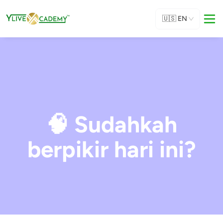
🇺🇸
EN
🧠 Sudahkah
berpikir hari ini?