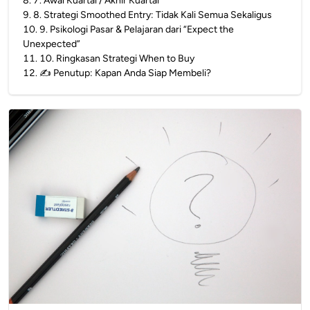
8
.
7. Awal Kuartal / Akhir Kuartal
9
.
8. Strategi Smoothed Entry: Tidak Kali Semua Sekaligus
10
.
9. Psikologi Pasar & Pelajaran dari “Expect the
Unexpected”
11
.
10. Ringkasan Strategi When to Buy
12
.
✍️ Penutup: Kapan Anda Siap Membeli?