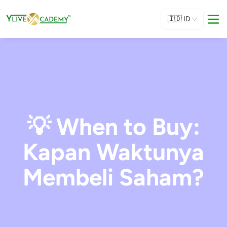
🇮🇩
ID
💡 When to Buy:
Kapan Waktunya
Membeli Saham?