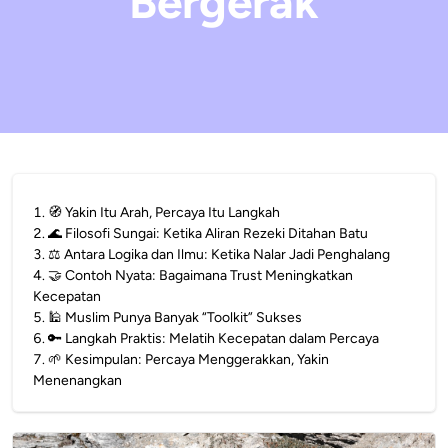
Bergerak
1
.
🧭 Yakin Itu Arah, Percaya Itu Langkah
2
.
🌊 Filosofi Sungai: Ketika Aliran Rezeki Ditahan Batu
3
.
⚖️ Antara Logika dan Ilmu: Ketika Nalar Jadi Penghalang
4
.
🤝 Contoh Nyata: Bagaimana Trust Meningkatkan
Kecepatan
5
.
🕌 Muslim Punya Banyak “Toolkit” Sukses
6
.
🔑 Langkah Praktis: Melatih Kecepatan dalam Percaya
7
.
🌱 Kesimpulan: Percaya Menggerakkan, Yakin
Menenangkan